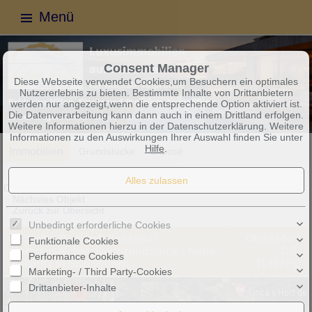
Menü
Consent Manager
Diese Webseite verwendet Cookies,um Besuchern ein optimales
Nutzererlebnis zu bieten. Bestimmte Inhalte von Drittanbietern
werden nur angezeigt,wenn die entsprechende Option aktiviert ist.
Die Datenverarbeitung kann dann auch in einem Drittland erfolgen.
Weitere Informationen hierzu in der Datenschutzerklärung. Weitere
Informationen zu den Auswirkungen Ihrer Auswahl finden Sie unter
Hilfe
.
Immobilien
Grundstücke
Exposé
Objekt 1 von 5
Nächstes Objekt
Zurück zur Übersicht
Unbedingt erforderliche Cookies
Felanitx: Da hüpft das Herz!
Objekt-Nr.:
Funktionale Cookies
Paradiesisches Baugrundstück - Nähe
CD-
Performance Cookies
Felanitx in Son Proenç
41492FC
Marketing- / Third Party-Cookies
Drittanbieter-Inhalte