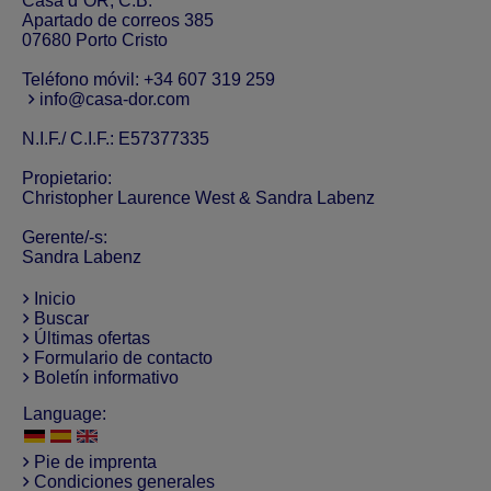
Casa d´OR, C.B.
Apartado de correos 385
07680 Porto Cristo
Teléfono móvil:
+34 607 319 259
info@casa-dor.com
N.I.F./ C.I.F.: E57377335
Propietario:
Christopher Laurence West & Sandra Labenz
Gerente/-s:
Sandra Labenz
Inicio
Buscar
Últimas ofertas
Formulario de contacto
Boletín informativo
Language:
Pie de imprenta
Condiciones generales