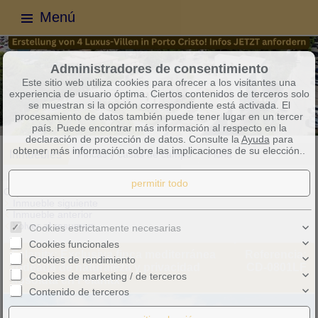
Menú
Administradores de consentimiento
Este sitio web utiliza cookies para ofrecer a los visitantes una
experiencia de usuario óptima. Ciertos contenidos de terceros solo
se muestran si la opción correspondiente está activada. El
procesamiento de datos también puede tener lugar en un tercer
país. Puede encontrar más información al respecto en la
declaración de protección de datos. Consulte la
Ayuda
para
obtener más información sobre las implicaciones de su elección..
Inmuebles
Fincas y casas de campo
Ficha
Objeto 8 de 28
Inmueble siguiente
Inmueble anterior
Volver al resumen
Cookies estrictamente necesarias
Cookies funcionales
Felanitx: Exclusiva finca mediterránea
Referencia:
Cookies de rendimiento
rodeada de naturaleza y privacidad
CD-0801LF
Cookies de marketing / de terceros
absoluta en Felanitx
Contenido de terceros