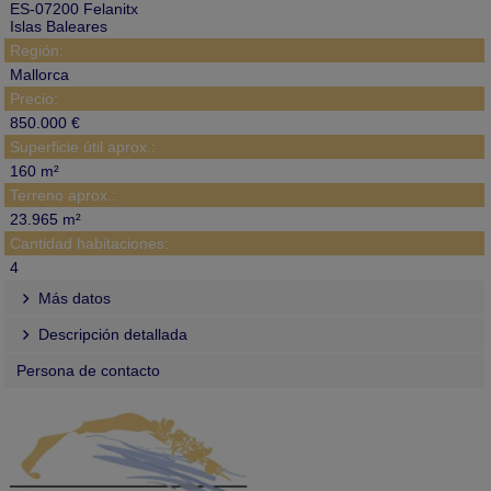
ES-07200 Felanitx
Islas Baleares
Región:
Mallorca
Precio:
850.000 €
Superficie útil aprox.:
160 m²
Terreno aprox.:
23.965 m²
Cantidad habitaciones:
4
Más datos
Descripción detallada
Persona de contacto