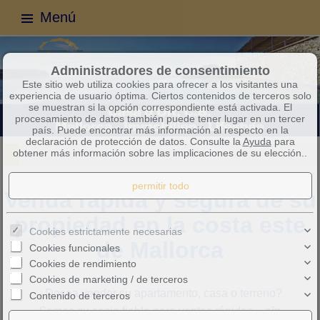
Menú
Administradores de consentimiento
Este sitio web utiliza cookies para ofrecer a los visitantes una
experiencia de usuario óptima. Ciertos contenidos de terceros solo
se muestran si la opción correspondiente está activada. El
procesamiento de datos también puede tener lugar en un tercer
país. Puede encontrar más información al respecto en la
declaración de protección de datos. Consulte la
Ayuda
para
obtener más información sobre las implicaciones de su elección..
Venda rápida y segura de su
propiedad en la costa este
Cookies estrictamente necesarias
de Mallorca
Cookies funcionales
Cookies de rendimiento
Cookies de marketing / de terceros
¿Desea vender su apartamento, casa o terreno?
Contenido de terceros
Somos su socio fiable para ventas rápidas –
sin