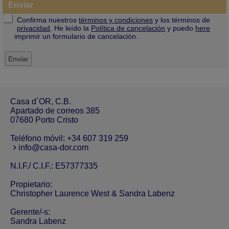
Enviar
Confirma nuestros
términos y condiciones
y los términos de
privacidad
. He leído la
Política de cancelación
y puedo
here
imprimir un formulario de cancelación.
Casa d´OR, C.B.
Apartado de correos 385
07680 Porto Cristo
Teléfono móvil:
+34 607 319 259
info@casa-dor.com
N.I.F./ C.I.F.: E57377335
Propietario:
Christopher Laurence West & Sandra Labenz
Gerente/-s:
Sandra Labenz