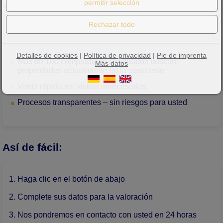
exclusividad
y con una
comisión fija del 5 % más IVA, que
solo se cobra en caso de éxito.
Detalles de cookies
|
Política de privacidad
|
Pie de imprenta
Más de 100 compradores registrados buscan
Más datos
propiedades actualmente en la costa este
Venta rápida sin visitas innecesarias
Procesos transparentes – sin riesgos para usted
Así de fácil:
Haga clic en el botón de abajo
Complete sus datos para la valoración
Nos pondremos en contacto con usted en 24 horas