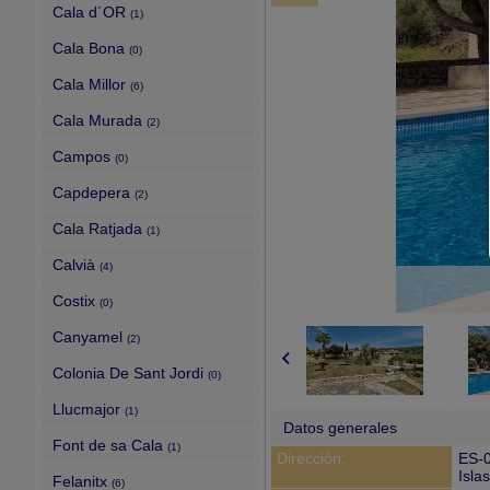
Cala d´OR
(1)
Cala Bona
(0)
Cala Millor
(6)
Cala Murada
(2)
Campos
(0)
Capdepera
(2)
Cala Ratjada
(1)
Calvià
(4)
Costix
(0)
Canyamel
(2)
Colonia De Sant Jordi
(0)
Llucmajor
(1)
Datos generales
Font de sa Cala
(1)
Dirección:
ES-
Isla
Felanitx
(6)