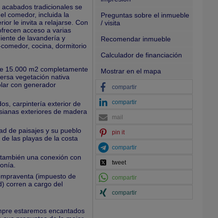
 acabados tradicionales se
el comedor, incluida la
Preguntas sobre el inmueble
ior le invita a relajarse. Con
/ visita
 ofrecen acceso a varias
iente de lavandería y
Recomendar inmueble
-comedor, cocina, dormitorio
Calculador de financiación
d de 15.000 m2 completamente
Mostrar en el mapa
versa vegetación nativa
olar con generador
compartir
compartir
s, carpintería exterior de
ersianas exteriores de madera
mail
ad de paisajes y su pueblo
pin it
 de las playas de la costa
compartir
o también una conexión con
tweet
onía.
compraventa (impuesto de
compartir
d) corren a cargo del
compartir
empre estaremos encantados