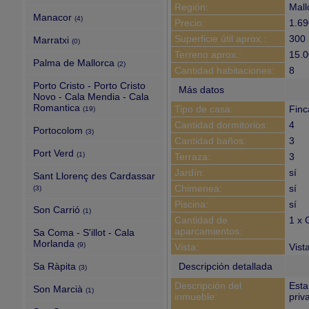
Región:
Mall
Manacor
(4)
Precio:
1.69
Superficie útil aprox.:
300
Marratxi
(0)
Terreno aprox.:
15.0
Palma de Mallorca
(2)
Cantidad habitaciones:
8
Porto Cristo - Porto Cristo
Más datos
Novo - Cala Mendia - Cala
Romantica
Tipo de casa:
Finc
(19)
Cantidad dormitorios:
4
Portocolom
(3)
Cantidad baños:
3
Port Verd
(1)
Terraza:
3
Jardín:
sí
Sant Llorenç des Cardassar
Chimenea:
sí
(3)
Piscina:
sí
Son Carrió
(1)
Cantidad de
1 x 
aparcamientos:
Sa Coma - S'illot - Cala
Morlanda
(9)
Vista:
Vist
Sa Ràpita
Descripción detallada
(3)
Descripción del
Esta
Son Marcià
(1)
inmueble:
priv