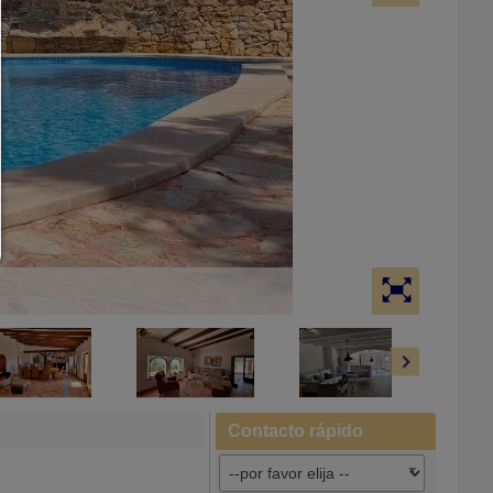
contenido de terceros.
Puede cambiar su configuración de cookies aquí en cualq
momento:
Detalles de cookies
|
Política de privacidad
|
Pie de impre
volver
Contacto rápido