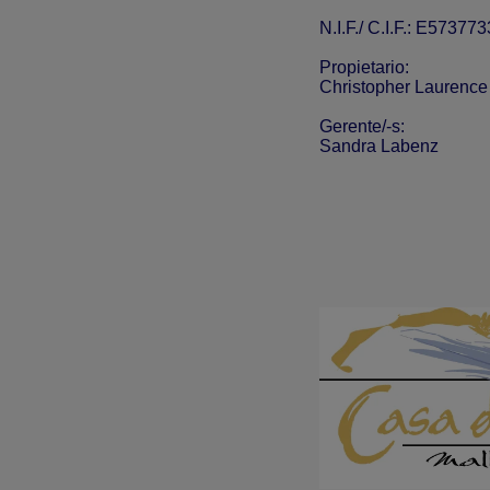
N.I.F./ C.I.F.: E57377
Propietario:
Christopher Laurenc
Gerente/-s:
Sandra Labenz