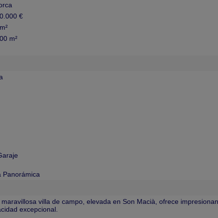
orca
0.000 €
 m²
00 m²
a
Garaje
a Panorámica
 maravillosa villa de campo, elevada en Son Macià, ofrece impresiona
acidad excepcional.