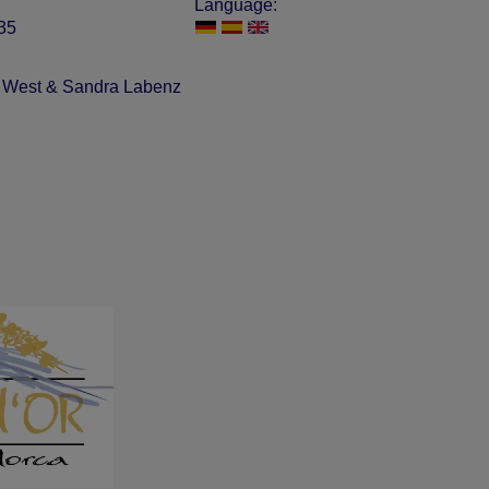
Language:
335
e West & Sandra Labenz