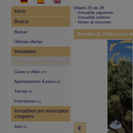
Objeto 25 de 28
Inicio
Inmueble siguiente
Inmueble anterior
Buscar
Volver al resumen
Buscar
Son Macià: Idílica casa
Últimas ofertas
Inmuebles
Fincas y casas de campo
(28)
Casas y villas
(37)
Apartamentos & pisos
(9)
Tierras
(5)
Inversiones
(1)
Inmuebles por municipios
o lugares
Artá
(3)