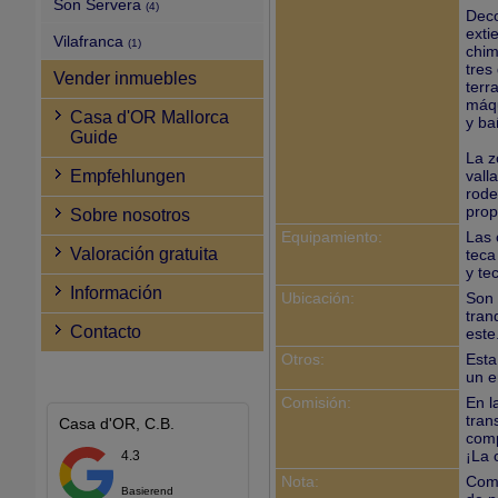
Son Servera
(4)
Deco
exti
Vilafranca
(1)
chim
tres
Vender inmuebles
terr
máqu
Casa d'OR Mallorca
y ba
Guide
La z
Empfehlungen
vall
rode
prop
Sobre nosotros
Equipamiento:
Las 
Valoración gratuita
teca
y te
Información
Ubicación:
Son 
tran
Contacto
este
Otros:
Esta
un e
Comisión:
En l
tran
Casa d'OR, C.B.
comp
¡La 
4.3
Nota:
Como
Basierend