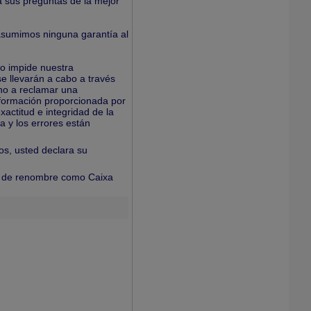
 sus preguntas de la mejor
asumimos ninguna garantía al
no impide nuestra
e llevarán a cabo a través
ho a reclamar una
información proporcionada por
actitud e integridad de la
a y los errores están
ios, usted declara su
s de renombre como Caixa