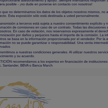
roporcionarle asesoramiento y apoyo. Siempre intentamos responder a
ra posible - ¡no dude en ponerse en contacto con nosotros!
 que no determinamos los datos de los objetos nosotros mismos, no 
ecto. Esta exposición sólo está destinada a usted personalmente.
ransmisión a terceros está sujeta a nuestro consentimiento explícito y 
amación de comisiones en caso de un contrato. Todas las discusiones s
osotros. En caso de violación, nos reservamos expresamente el derec
mnización por daños y perjuicios hasta el importe de la comisión. La 
tros se basa en la información proporcionada por el vendedor. Por la ex
rmación no se puede garantizar o responsabilidad. Una venta intermedi
rvados.
remitimos a nuestras condiciones generales. Al utilizar nuestros servic
cimiento y su acuerdo.
TICIÓN recomendamos a los expertos en financiación de institucione
, Santander, BBVA o Banca March.