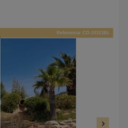
Referencia: CD-10323BL
Administradores de consentimiento
AYUDA
Para continuar,debe hacer una selección de cookies. A conti
encontrará una explicación de las diferentes opciones y
significado.
permitir todo:
Cualquier cookie,como cookies de seguimiento y análisis y c
de terceros.
permitir selección:
Solo se permite el contenido de terceros o los tipos de cook
haya marcado en las casillas de verificación.
Rechazar todo:
Solo se permiten cookies técnicamente necesarias y nin