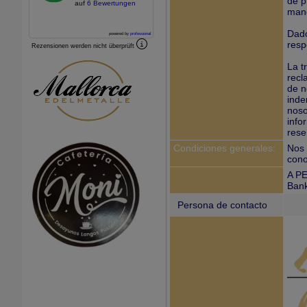
de p
auf
6 Bewertungen
mane
Dado
powered by
professional
resp
Rezensionen werden nicht überprüft
La t
recl
de n
inde
noso
info
rese
Condiciones generales:
Nos 
cono
A PE
Bank
Persona de contacto