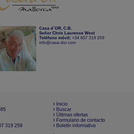
Casa d´OR, C.B.
Señor Chris Laurence West
Teléfono móvil:
+34 607 319 259
info@casa-dor.com
Inicio
385
Buscar
Últimas ofertas
Formulario de contacto
07 319 259
Boletín informativo