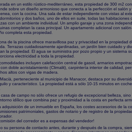
rada en un estilo rústico-mediterráneo, esta propiedad de 300 m2 con
ende sobre un diseño armonioso que conecta a la perfección el salón y 
enea, con la cocina. Una sala de estar independiente con vistas al exter
 dormitorios y dos baños, uno de ellos en suite, todas las habitaciones
azas con un ambiente individual. Un amplio garaje y una zona independ
inas completan la casa principal. Un apartamento adicional con salón
ño completa esta propiedad.
ona de la piscina ofrece maravillosa paz y privacidad en la propieda
ada. Terrazas cuidadosamente ajardinadas, un jardín bien cuidado y di
an la propiedad. El agua se suministra por pozo propio y un sistema s
orciona electricidad a toda la propiedad.
comodidades incluyen calefacción central de gasoil, armarios empotrado
 con doble acristalamiento (Climalit), carpintería interior de calidad, p
chos altos con vigas de madera.
Macià, perteneciente al municipio de Manacor, destaca por su diversid
quilo y característico. La propiedad está a sólo 10-15 minutos en coche
.
 casa de campo no sólo ofrece un refugio de excepcional belleza, sin
ntorno idílico que combina paz y proximidad a la costa en perfecta arm
a adquisición de un inmueble en España, los costes accesorios de la 
smisiones patrimoniales, gastos de notario y de registro de la propieda
rador.
comisión del corredor es a expensas del vendedor!
 su persona de contacto antes, durante y después de la compra, si