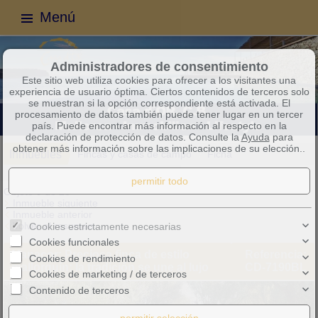
Menú
Administradores de consentimiento
Este sitio web utiliza cookies para ofrecer a los visitantes una
experiencia de usuario óptima. Ciertos contenidos de terceros solo
se muestran si la opción correspondiente está activada. El
procesamiento de datos también puede tener lugar en un tercer
país. Puede encontrar más información al respecto en la
declaración de protección de datos. Consulte la
Ayuda
para
obtener más información sobre las implicaciones de su elección..
Inmuebles
Fincas y casas de campo
Ficha
Objeto 9 de 28
Inmueble siguiente
Inmueble anterior
Volver al resumen
Cookies estrictamente necesarias
Cookies funcionales
Manacor: Preciosa finca de estilo
Referencia:
Cookies de rendimiento
mallorquín: la tradición se une al lujo
CD-7190BL
Cookies de marketing / de terceros
Contenido de terceros