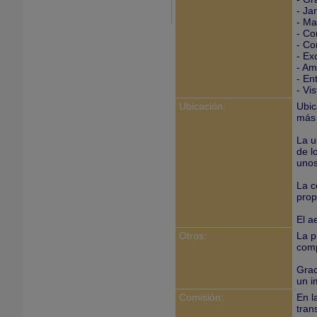
- Ja
- Ma
- Co
- Co
- Ex
- Am
- En
- Vi
Ubicación:
Ubic
más 
La u
de l
unos
La c
prop
El a
Otros:
La p
comp
Grac
un i
Comisión:
En l
tran