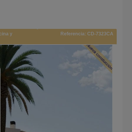
cina y
Referencia: CD-7323CA
Nueva constucción
Administradores de consentimiento
AYUDA
Para continuar,debe hacer una selección de cookies. A conti
encontrará una explicación de las diferentes opciones y
significado.
permitir todo:
Cualquier cookie,como cookies de seguimiento y análisis y c
de terceros.