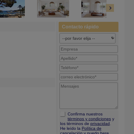
Contacto rápido
Confirma nuestros
términos y condiciones
y
los términos de
privacidad
.
He leído la
Política de
cancelación
y puedo
here