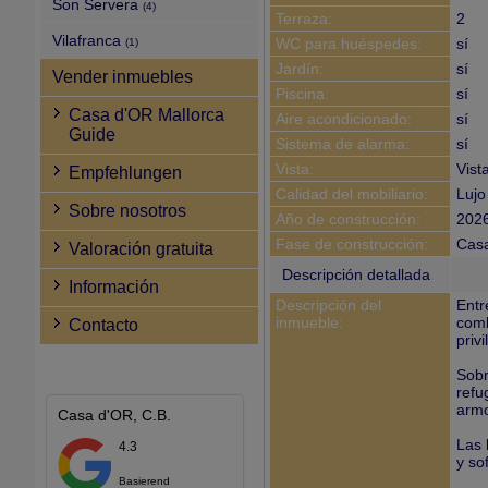
Son Servera
(4)
Terraza:
2
Vilafranca
WC para huéspedes:
sí
(1)
Jardín:
sí
Vender inmuebles
Piscina:
sí
Casa d'OR Mallorca
Aire acondicionado:
sí
Guide
Sistema de alarma:
sí
Vista:
Vist
Empfehlungen
Calidad del mobiliario:
Lujo
Sobre nosotros
Año de construcción:
202
Fase de construcción:
Casa
Valoración gratuita
Descripción detallada
Información
Descripción del
Entr
inmueble:
comb
Contacto
priv
Sobr
refu
armo
Casa d'OR, C.B.
Las 
4.3
y so
Basierend