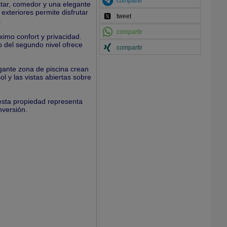
compartir
star, comedor y una elegante
 exteriores permite disfrutar
tweet
.
compartir
ximo confort y privacidad.
o del segundo nivel ofrece
compartir
egante zona de piscina crean
l y las vistas abiertas sobre
 esta propiedad representa
nversión.