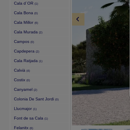
Cala d´OR
(1)
Cala Bona
(0)
Cala Millor
(6)
Cala Murada
(2)
Campos
(0)
Capdepera
(2)
Cala Ratjada
(1)
Calvià
(4)
Costix
(0)
Canyamel
(2)
Colonia De Sant Jordi
(0)
Llucmajor
(1)
Font de sa Cala
(1)
Felanitx
(6)