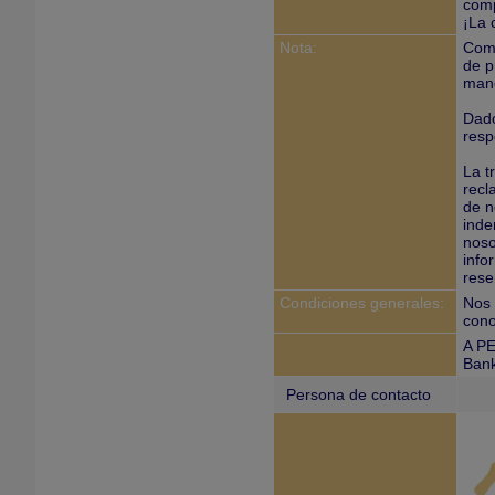
comp
¡La 
Nota:
Como
de p
mane
Dado
resp
La t
recl
de n
inde
noso
info
rese
Condiciones generales:
Nos 
cono
A PE
Bank
Persona de contacto