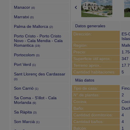
Manacor
(4)
Marratxi
(0)
Datos generales
Palma de Mallorca
(2)
Dirección:
ES-0
Porto Cristo - Porto Cristo
Isla
Novo - Cala Mendia - Cala
Romantica
Región:
Mall
(19)
Precio:
1.75
Portocolom
(3)
Superficie útil aprox.:
347
Port Verd
Terreno aprox.:
17.7
(1)
Cantidad habitaciones:
5
Sant Llorenç des Cardassar
(3)
Más datos
Son Carrió
Tipo de casa:
Finc
(1)
N° de plantas:
2
Sa Coma - S'illot - Cala
Cocina:
Coci
Morlanda
(9)
Baño:
Duch
Sa Ràpita
(3)
Cantidad dormitorios:
4
Son Marcià
Cantidad baños:
4
(1)
Balcón:
1