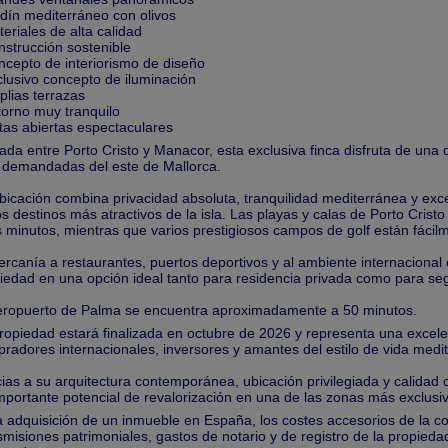
rdín mediterráneo con olivos
teriales de alta calidad
nstrucción sostenible
ncepto de interiorismo de diseño
clusivo concepto de iluminación
plias terrazas
torno muy tranquilo
stas abiertas espectaculares
ada entre Porto Cristo y Manacor, esta exclusiva finca disfruta de una 
demandadas del este de Mallorca.
bicación combina privacidad absoluta, tranquilidad mediterránea y ex
os destinos más atractivos de la isla. Las playas y calas de Porto Crist
 minutos, mientras que varios prestigiosos campos de golf están fácil
ercanía a restaurantes, puertos deportivos y al ambiente internacional 
iedad en una opción ideal tanto para residencia privada como para seg
eropuerto de Palma se encuentra aproximadamente a 50 minutos.
ropiedad estará finalizada en octubre de 2026 y representa una excel
radores internacionales, inversores y amantes del estilo de vida medit
ias a su arquitectura contemporánea, ubicación privilegiada y calidad c
mportante potencial de revalorización en una de las zonas más exclusi
a adquisición de un inmueble en España, los costes accesorios de la 
smisiones patrimoniales, gastos de notario y de registro de la propieda