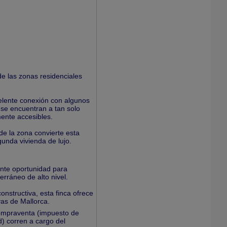
de las zonas residenciales
celente conexión con algunos
o se encuentran a tan solo
mente accesibles.
de la zona convierte esta
unda vivienda de lujo.
ente oportunidad para
erráneo de alto nivel.
onstructiva, esta finca ofrece
vas de Mallorca.
compraventa (impuesto de
d) corren a cargo del