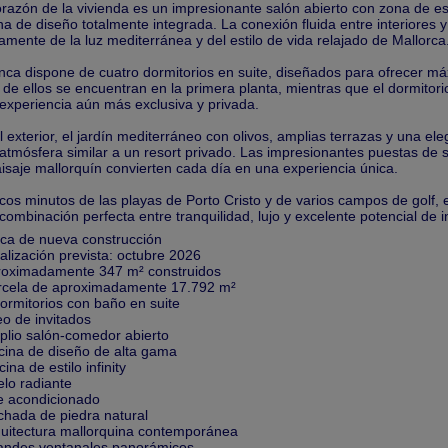
orazón de la vivienda es un impresionante salón abierto con zona de e
na de diseño totalmente integrada. La conexión fluida entre interiores y
amente de la luz mediterránea y del estilo de vida relajado de Mallorca
inca dispone de cuatro dormitorios en suite, diseñados para ofrecer má
 de ellos se encuentran en la primera planta, mientras que el dormitori
experiencia aún más exclusiva y privada.
l exterior, el jardín mediterráneo con olivos, amplias terrazas y una el
atmósfera similar a un resort privado. Las impresionantes puestas de so
aisaje mallorquín convierten cada día en una experiencia única.
cos minutos de las playas de Porto Cristo y de varios campos de golf,
combinación perfecta entre tranquilidad, lujo y excelente potencial de i
nca de nueva construcción
nalización prevista: octubre 2026
roximadamente 347 m² construidos
rcela de aproximadamente 17.792 m²
dormitorios con baño en suite
eo de invitados
plio salón-comedor abierto
cina de diseño de alta gama
cina de estilo infinity
elo radiante
re acondicionado
chada de piedra natural
quitectura mallorquina contemporánea
andes ventanales panorámicos