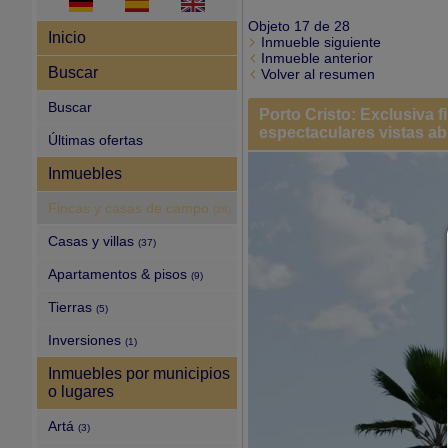
Objeto 17 de 28
Inicio
Inmueble siguiente
Inmueble anterior
Buscar
Volver al resumen
Buscar
Porto Cristo: Exclusiva 
espectaculares vistas ab
Últimas ofertas
Inmuebles
Fincas y casas de campo
(28)
Casas y villas
(37)
Apartamentos & pisos
(9)
Tierras
(5)
Inversiones
(1)
Inmuebles por municipios
o lugares
Artá
(3)