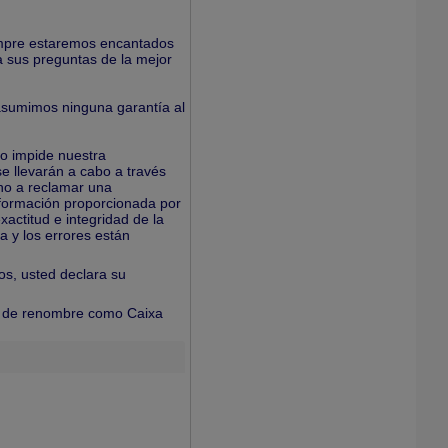
empre estaremos encantados
 sus preguntas de la mejor
asumimos ninguna garantía al
no impide nuestra
e llevarán a cabo a través
ho a reclamar una
información proporcionada por
actitud e integridad de la
a y los errores están
ios, usted declara su
s de renombre como Caixa