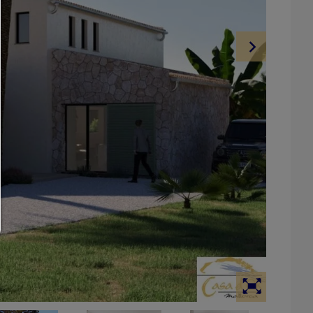
permitir selección:
Solo se permite el contenido de terceros o los tipos de cook
haya marcado en las casillas de verificación.
Rechazar todo:
Solo se permiten cookies técnicamente necesarias y nin
contenido de terceros.
Puede cambiar su configuración de cookies aquí en cualq
momento:
Detalles de cookies
|
Política de privacidad
|
Pie de impre
volver