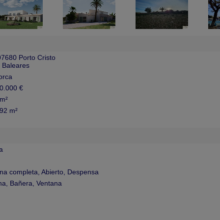
7680 Porto Cristo
s Baleares
orca
0.000 €
 m²
92 m²
a
na completa, Abierto, Despensa
a, Bañera, Ventana