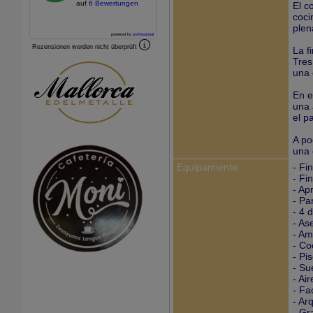
auf
6 Bewertungen
El c
coci
plen
powered by
professional
Rezensionen werden nicht überprüft
La f
Tres
una 
En e
una 
el p
A po
una 
Equipamiento:
- Fi
- Fi
- Ap
- Pa
- 4 
- As
- Am
- Co
- Pis
- Su
- Ai
- Fa
- Ar
- Gr