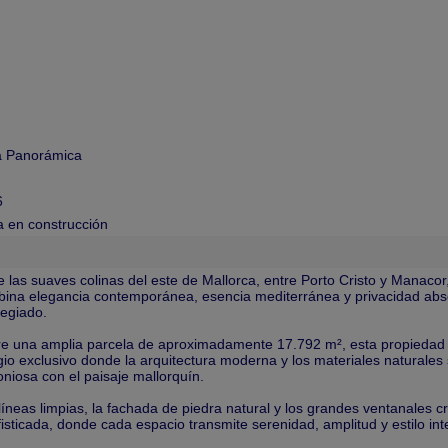
a Panorámica
6
 en construcción
e las suaves colinas del este de Mallorca, entre Porto Cristo y Manacor
ina elegancia contemporánea, esencia mediterránea y privacidad abs
ilegiado.
e una amplia parcela de aproximadamente 17.792 m², esta propiedad
gio exclusivo donde la arquitectura moderna y los materiales naturales
niosa con el paisaje mallorquín.
líneas limpias, la fachada de piedra natural y los grandes ventanales
fisticada, donde cada espacio transmite serenidad, amplitud y estilo int