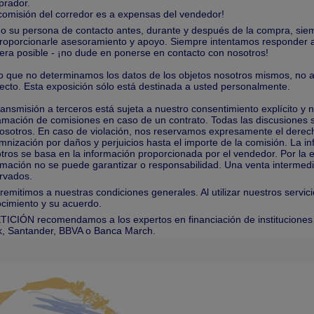
rador.
comisión del corredor es a expensas del vendedor!
 su persona de contacto antes, durante y después de la compra, si
roporcionarle asesoramiento y apoyo. Siempre intentamos responder a
ra posible - ¡no dude en ponerse en contacto con nosotros!
 que no determinamos los datos de los objetos nosotros mismos, no 
ecto. Esta exposición sólo está destinada a usted personalmente.
ransmisión a terceros está sujeta a nuestro consentimiento explícito y 
amación de comisiones en caso de un contrato. Todas las discusiones s
osotros. En caso de violación, nos reservamos expresamente el derec
mnización por daños y perjuicios hasta el importe de la comisión. La 
tros se basa en la información proporcionada por el vendedor. Por la ex
rmación no se puede garantizar o responsabilidad. Una venta intermedi
rvados.
remitimos a nuestras condiciones generales. Al utilizar nuestros servic
cimiento y su acuerdo.
TICIÓN recomendamos a los expertos en financiación de institucione
, Santander, BBVA o Banca March.