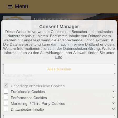
Menü
Consent Manager
Diese Webseite verwendet Cookies,um Besuchern ein optimales
Nutzererlebnis zu bieten. Bestimmte Inhalte von Drittanbietern
werden nur angezeigt,wenn die entsprechende Option aktiviert ist.
Die Datenverarbeitung kann dann auch in einem Drittland erfolgen.
Weitere Informationen hierzu in der Datenschutzerklärung. Weitere
Informationen zu den Auswirkungen Ihrer Auswahl finden Sie unter
Hilfe
.
Immobilien
Häuser und Villen
Exposé
Objekt 20 von 37
Nächstes Objekt
Vorheriges Objekt
Zurück zur Übersicht
Unbedingt erforderliche Cookies
Funktionale Cookies
Porto Cristo - Cala Magrana :
Objekt-Nr.:
Performance Cookies
Mediterrane Luxusvilla in erster
CD-
Marketing- / Third Party-Cookies
Meereslinie mit ETV-Lizenz, Pool und
7402CA
spektakulärem Meerblick in Cala
Drittanbieter-Inhalte
Magrana