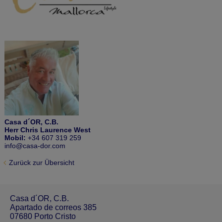
Casa d´OR, C.B.
Herr Chris Laurence West
Mobil:
+34 607 319 259
info@casa-dor.com
Zurück zur Übersicht
Casa d´OR, C.B.
Apartado de correos 385
07680 Porto Cristo