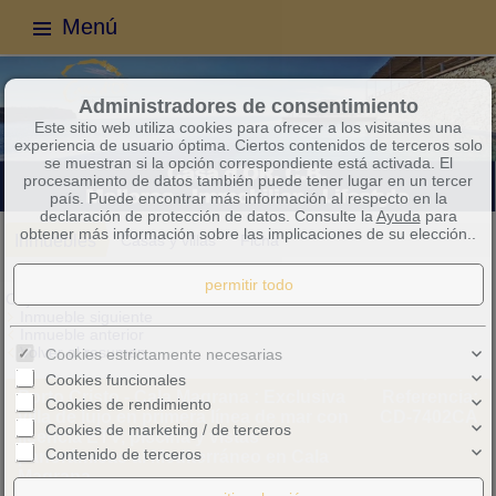
Menú
Administradores de consentimiento
Este sitio web utiliza cookies para ofrecer a los visitantes una
experiencia de usuario óptima. Ciertos contenidos de terceros solo
se muestran si la opción correspondiente está activada. El
procesamiento de datos también puede tener lugar en un tercer
país. Puede encontrar más información al respecto en la
declaración de protección de datos. Consulte la
Ayuda
para
obtener más información sobre las implicaciones de su elección..
Inmuebles
Casas y villas
Ficha
Objeto 20 de 37
Inmueble siguiente
Inmueble anterior
Volver al resumen
Cookies estrictamente necesarias
Cookies funcionales
Porto Cristo - Cala Magrana : Exclusiva
Referencia:
Cookies de rendimiento
villa de lujo en primera línea de mar con
CD-7402CA
Cookies de marketing / de terceros
licencia ETV, piscina y vistas
Contenido de terceros
panorámicas al Mediterráneo en Cala
Magrana