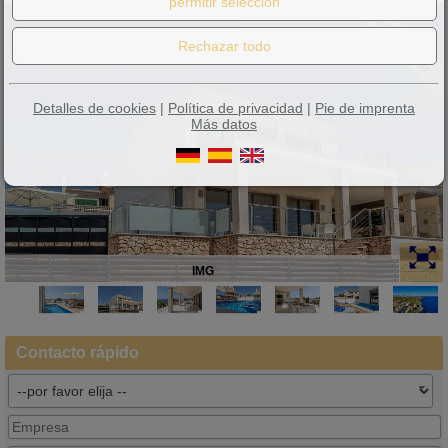
Vistas al mar
Detalles de cookies
|
Política de privacidad
|
Pie de imprenta
Más datos
IMG
Contacto rápido